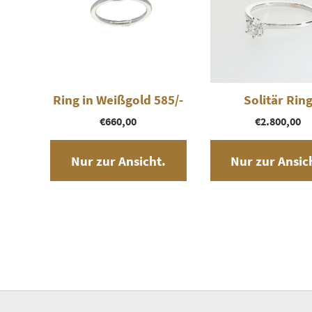
Ring in Weißgold 585/-
Solitär Rin
€
660,00
€
2.800,00
Nur zur Ansicht.
Nur zur Ansic