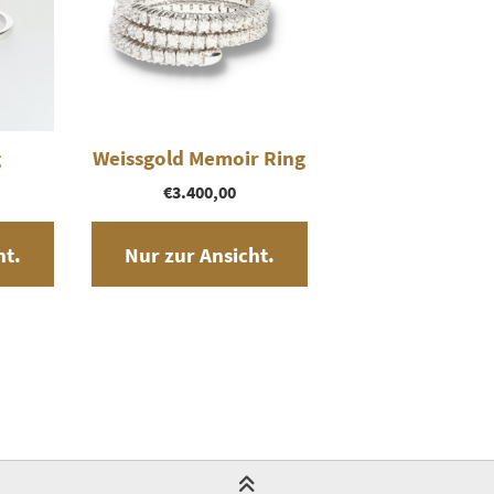
g
Weissgold Memoir Ring
€
3.400,00
ht.
Nur zur Ansicht.