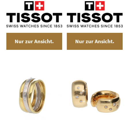
Nur zur Ansicht.
Nur zur Ansicht.