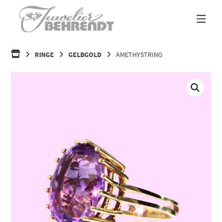
Springe
zum
Inhalt
HOME
RINGE
GELBGOLD
AMETHYSTRING