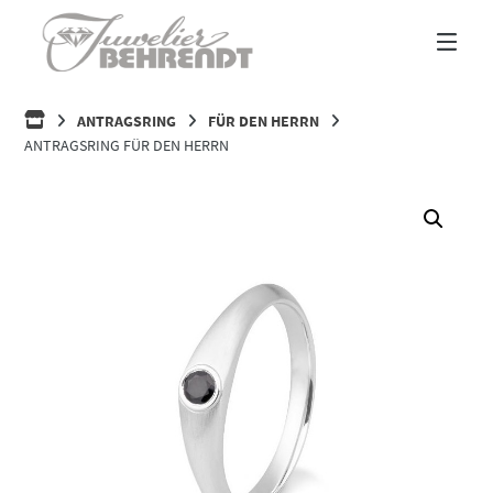
Springe
zum
Inhalt
HOME
ANTRAGSRING
FÜR DEN HERRN
ANTRAGSRING FÜR DEN HERRN