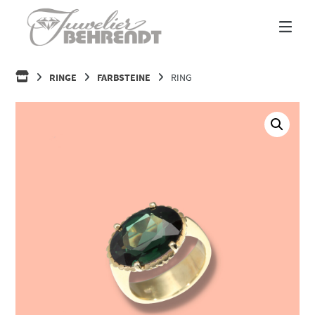
Springe
zum
Inhalt
HOME
RINGE
FARBSTEINE
RING